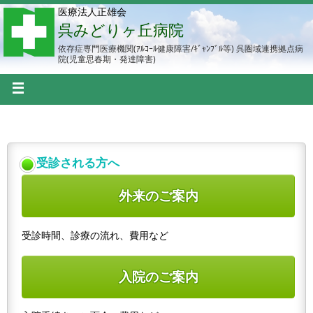
医療法人正雄会
呉みどりヶ丘病院
依存症専門医療機関(ｱﾙｺｰﾙ健康障害/ｷﾞｬﾝﾌﾞﾙ等) 呉圏域連携拠点病
院(児童思春期・発達障害)
受診される方へ
外来のご案内
受診時間、診療の流れ、費用など
入院のご案内