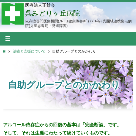
医療法人正雄会
呉みどりヶ丘病院
依存症専門医療機関(ｱﾙｺｰﾙ健康障害/ｷﾞｬﾝﾌﾞﾙ等) 呉圏域連携拠点病
院(児童思春期・発達障害)
治療と支援について
自助グループとのかかわり
自助グループとのかかわり
アルコール依存症からの回復の基本は「完全断酒」です。
そして、それは生涯にわたって続けていくものです。