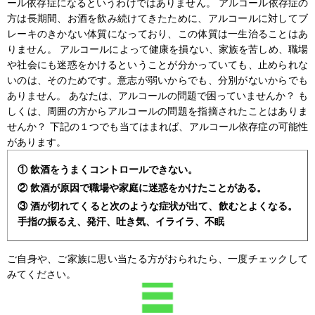
ール依存症になるというわけではありません。 アルコール依存症の
方は長期間、お酒を飲み続けてきたために、アルコールに対してブ
レーキのきかない体質になっており、この体質は一生治ることはあ
りません。 アルコールによって健康を損ない、家族を苦しめ、職場
や社会にも迷惑をかけるということが分かっていても、止められな
いのは、そのためです。意志が弱いからでも、分別がないからでも
ありません。 あなたは、アルコールの問題で困っていませんか？ も
しくは、周囲の方からアルコールの問題を指摘されたことはありま
せんか？ 下記の１つでも当てはまれば、アルコール依存症の可能性
があります。
① 飲酒をうまくコントロールできない。
② 飲酒が原因で職場や家庭に迷惑をかけたことがある。
③ 酒が切れてくると次のような症状が出て、飲むとよくなる。
手指の振るえ、発汗、吐き気、イライラ、不眠
ご自身や、ご家族に思い当たる方がおられたら、一度チェックして
みてください。