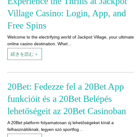
Experience the Thrills at Jackpot
Village Casino: Login, App, and
Free Spins
Welcome to the electrifying world of Jackpot Village, your ultimate
online casino destination. Whet…
続きを読む
20Bet: Fedezze fel a 20Bet App
funkcióit és a 20Bet Belépés
lehetőségeit az 20Bet Casinoban
A 20Bet platform folyamatosan új lehetőségeket kínál a
felhasználóknak, legyen szó sportfog…