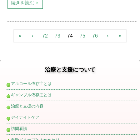
続きを読む
«
‹
72
73
74
75
76
›
»
治療と支援について
アルコール依存症とは
ギャンブル依存症とは
治療と支援の内容
デイナイトケア
訪問看護