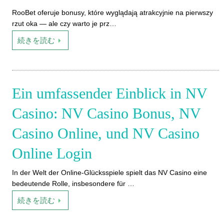
RooBet oferuje bonusy, które wyglądają atrakcyjnie na pierwszy
rzut oka — ale czy warto je prz…
続きを読む
Ein umfassender Einblick in NV
Casino: NV Casino Bonus, NV
Casino Online, und NV Casino
Online Login
In der Welt der Online-Glücksspiele spielt das NV Casino eine
bedeutende Rolle, insbesondere für …
続きを読む