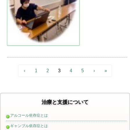
‹
1
2
3
4
5
›
»
治療と支援について
アルコール依存症とは
ギャンブル依存症とは