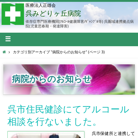
医療法人正雄会
呉みどりヶ丘病院
依存症専門医療機関(ｱﾙｺｰﾙ健康障害/ｷﾞｬﾝﾌﾞﾙ等) 呉圏域連携拠点病
院(児童思春期・発達障害)
カテゴリ別アーカイブ "病院からのお知らせ"
(ページ 3)
呉市住民健診にてアルコール
相談を行ないました。
呉市保健所と連携して