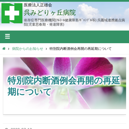
医療法人正雄会
呉みどりヶ丘病院
依存症専門医療機関(ｱﾙｺｰﾙ健康障害/ｷﾞｬﾝﾌﾞﾙ等) 呉圏域連携拠点病
院(児童思春期・発達障害)
病院からのお知らせ
特別院内断酒例会再開の再延期について
特別院内断酒例会再開の再延
期について