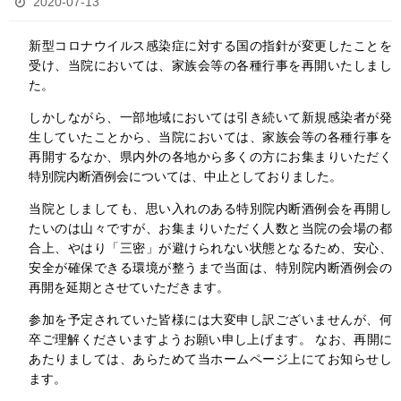
2020-07-13
新型コロナウイルス感染症に対する国の指針が変更したことを
受け、当院においては、家族会等の各種行事を再開いたしまし
た。
しかしながら、一部地域においては引き続いて新規感染者が発
生していたことから、当院においては、家族会等の各種行事を
再開するなか、県内外の各地から多くの方にお集まりいただく
特別院内断酒例会については、中止としておりました。
当院としましても、思い入れのある特別院内断酒例会を再開し
たいのは山々ですが、お集まりいただく人数と当院の会場の都
合上、やはり「三密」が避けられない状態となるため、安心、
安全が確保できる環境が整うまで当面は、特別院内断酒例会の
再開を延期とさせていただきます。
参加を予定されていた皆様には大変申し訳ございませんが、何
卒ご理解くださいますようお願い申し上げます。 なお、再開に
あたりましては、あらためて当ホームページ上にてお知らせし
ます。