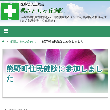
医療法人正雄会
呉みどりヶ丘病院
依存症専門医療機関(ｱﾙｺｰﾙ健康障害/ｷﾞｬﾝﾌﾞﾙ等) 呉圏域連携拠点病
院(児童思春期・発達障害)
病院からのお知らせ
熊野町住民健診に参加しました
熊野町住民健診に参加しまし
た