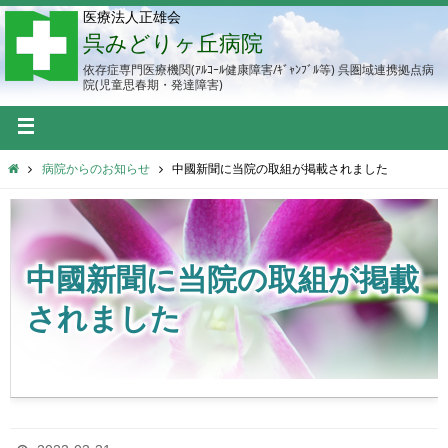
医療法人正雄会
呉みどりヶ丘病院
依存症専門医療機関(ｱﾙｺｰﾙ健康障害/ｷﾞｬﾝﾌﾞﾙ等) 呉圏域連携拠点病
院(児童思春期・発達障害)
病院からのお知らせ
中國新聞に当院の取組が掲載されました
中國新聞に当院の取組が掲載
されました