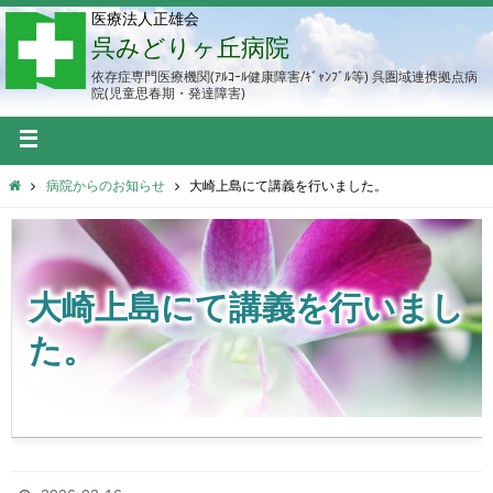
医療法人正雄会
呉みどりヶ丘病院
依存症専門医療機関(ｱﾙｺｰﾙ健康障害/ｷﾞｬﾝﾌﾞﾙ等) 呉圏域連携拠点病
院(児童思春期・発達障害)
病院からのお知らせ
大崎上島にて講義を行いました。
大崎上島にて講義を行いまし
た。