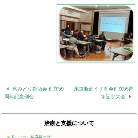
呉みどり断酒会 創立59
尾道断酒うず潮会創立55周
周年記念例会
年記念大会
治療と支援について
アルコール依存症とは