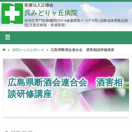
医療法人正雄会
呉みどりヶ丘病院
依存症専門医療機関(ｱﾙｺｰﾙ健康障害/ｷﾞｬﾝﾌﾞﾙ等) 呉圏域連携拠点病
院(児童思春期・発達障害)
病院からのお知らせ
広島県断酒会連合会 酒害相談研修講座
広島県断酒会連合会 酒害相
談研修講座